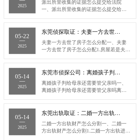
派出所里收集的证据怎么提交给法院
2025
一、派出所里收集的证据怎么提交给法
院1.派出所收集的证据需依合法程序交予
法院，通常会整理成案卷并加盖公章。2.
移送法院时，要制作证据移送清单，明
东莞侦探取证：夫妻一方去世了房子怎么分配
05-22
确注明证据的各项信息，如名称···
夫妻一方去世了房子怎么分配一、夫妻
2025
一方去世了房子怎么分配1.房屋若是夫妻
共同财产，得先把房屋一半份额划给配
偶，另一半当作去世方的遗产。2.依法定
继承来看，配偶、子女和父母属于第一
东莞市侦探公司：离婚孩子判给母亲还需要管父亲吗
05-14
顺序继承人，通常会平均分配···
离婚孩子判给母亲还需要管父亲吗一、
2025
离婚孩子判给母亲还需要管父亲吗离婚
后孩子判给母亲，孩子对父亲的赡养义
务仍在。父母和子女的关系，不会因离
婚就没了。赡养是子女法定责任，源于
东莞出轨取证：二婚一方出轨财产怎么分割
05-14
血缘，和抚养权在哪没关系。就算···
二婚一方出轨财产怎么分割一、二婚一
2025
方出轨财产怎么分割1.二婚一方出轨进行
财产分割，先区分个人财产与夫妻共同