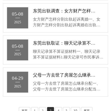
财产，个人财产归个人。对于夫妻共同
财产，先由双方协议处理，协议不成则
东莞出轨调查：女方财产怎样分割出轨起诉离婚
05-08
由法院根据财产情况，按照顾子···
女方财产怎样分割出轨起诉离婚一、女
2025
方财产怎样分割出轨起诉离婚在出轨起
诉离婚的情况下，女方财产的分割主要
依据相关法律法规和具体案件情况。一
般来说，夫妻共同财产会按照平均分割
东莞出轨取证：聊天记录算不算证据材料
05-08
的原则进行处理，但如果一方存在···
聊天记录算不算证据材料一、聊天记录
2025
算不算证据材料1.聊天记录可作民事诉讼
证据，若能如实反映案件事实且符合规
定形式，便具效力。像经公证固定真实
性，或与其他证据相互印证时，能作为
父母一方去世了房屋怎么继承分配
04-29
定案依据。2.然而，聊天记录存···
父母一方去世了房屋怎么继承分配一、
2025
父母一方去世了房屋怎么继承分配当父
母其中一方离世时，房屋的继承分配通
常是这样的。首先，得确定这房屋的产
权到底归谁。要是这房屋属于夫妻共同
首页
1
2
3
4
5
3/5
尾页