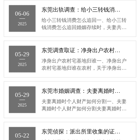
东莞出轨调查：给小三转钱消费怎么追回
06-06
给小三转钱消费怎么追回一、给小三转
2025
钱消费怎么追回婚姻存续时，夫妻共同
财产归双方共有。要是一方瞒着另一
方，把共同财产送给小三花，这行为侵
害了对方平等处理权，是无效的。想追
东莞调查取证：净身出户农村宅基地归谁
05-29
回给小三转的钱，先得收集证据，像···
净身出户农村宅基地归谁一、净身出户
2025
农村宅基地归谁在农村，关于净身出户
后农村宅基地的归属问题，需要分情况
来看。如果该宅基地上有合法的房屋，
且该房屋的产权明确属于夫妻共同所
东莞市婚姻调查：夫妻离婚时个人财产如何分割
05-29
有，在一方净身出户的情况下，房屋···
夫妻离婚时个人财产如何分割一、夫妻
2025
离婚时个人财产如何分割夫妻离婚时，
个人财产的分割遵循以下原则。首先，
明确个人财产的范围，包括婚前财产、
一方因受到人身损害获得的赔偿或者补
东莞侦探：派出所里收集的证据怎么提交给法院
05-22
偿、遗嘱或者赠与合同中确定只归···